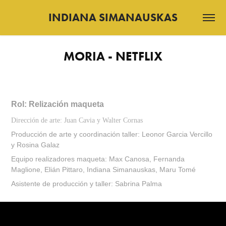
INDIANA SIMANAUSKAS
MORIA - NETFLIX
Rol: Relización maqueta
Dirección de arte: Juan Cavia y Walter Cornas
Producción de arte y coordinación taller: Leonor Garcia Vercillo
y Rosina Galaz
Equipo realizadores maqueta: Max Canosa, Fernanda
Maglione, Elián Pittaro, Indiana Simanauskas, Maru Tomé
Asistente de producción y taller: Sabrina Palma