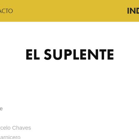
IN
ACTO
EL SUPLENTE
te
rcelo Chaves
arnicero